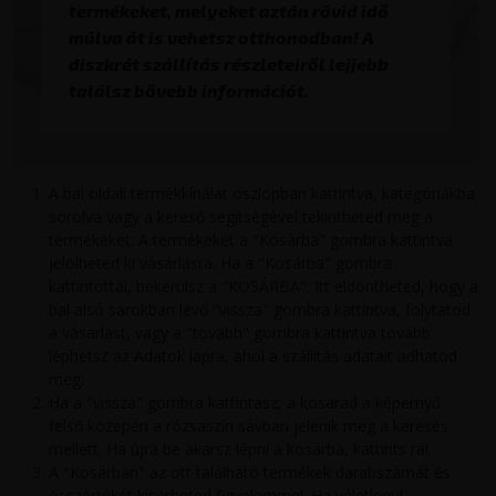
termékeket, melyeket aztán rövid idő
múlva át is vehetsz otthonodban! A
diszkrét szállítás részleteiről lejjebb
találsz bővebb információt.
A bal oldali termékkínálat oszlopban kattintva, kategóriákba
sorolva vagy a kereső segítségével tekintheted meg a
termékeket. A termékeket a "Kosárba" gombra kattintva
jelölheted ki vásárlásra. Ha a "Kosárba" gombra
kattintottál, bekerülsz a "KOSÁRBA". Itt eldöntheted, hogy a
bal alsó sarokban lévő "vissza" gombra kattintva, folytatod
a vásárlást, vagy a "tovább" gombra kattintva tovább
léphetsz az Adatok lapra, ahol a szállítás adatait adhatod
meg.
Ha a "vissza" gombra kattintasz, a kosarad a képernyő
felső közepén a rózsaszín sávban jelenik meg a keresés
mellett. Ha újra be akarsz lépni a kosárba, kattints rá!
A "Kosárban" az ott található termékek darabszámát és
összértékét kísérheted figyelemmel. Ha véletlenül