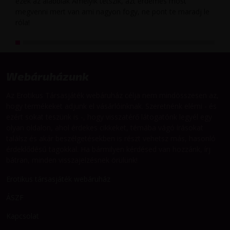
ezek az alábbiak Amelyik tetszik, azt érdemes most
megvenni mert van ami nagyon fogy, ne pont te maradj le
róla!
Webáruházunk
Az Erotikus Társasjáték webáruház célja nem mindösszesen az,
hogy termékeket adjunk el vásárlóinknak. Szeretnénk elérni - és
ezért sokat teszünk is -, hogy visszatérő látogatónk legyél egy
olyan oldalon, ahol érdekes cikkeket, témába vágó írásokat
találsz és akár beszélgetésekben is részt vehetsz más, hasonló
érdeklődésű tagokkal. Ha bármilyen kérdésed van hozzánk, írj
bátran, minden visszajelzésnek örülünk!
Erotikus társasjáték webáruház
ÁSZF
Kapcsolat