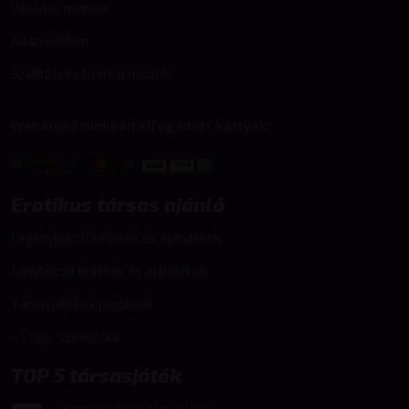
Vásárlás menete
Adatvédelem
Szállítási és fizetési módok
Webáruházunkban elfogadott kártyák
Erotikus társas ajánló
Legénybúcsú kellékek és ajándékok
Lánybúcsú kellékek és ajándékok
Társasjátékok pároknak
+1 tipp:
szexkocka
TOP 5 társasjáték
Hancúr párbaj társasjáték