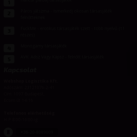
1
Páros játszma - Ismerkedj okosan társasjáték
2
felnőtteknek
FuckMe - erotikus társasjáték szett - több nyelvű (11
3
részes)
Monogamy társasjáték
4
AVK: Adsz Vagy Kapsz - felnőtt társasjáték
5
Kapcsolat
Webshop Logisztika Kft.
Adószám: 23121076-2-41
Cím: 1097 Budapest,
Ecseri út 14-16
Telefonos elérhetőség
H-P 8:00-16:00-ig
+36-20-8089009