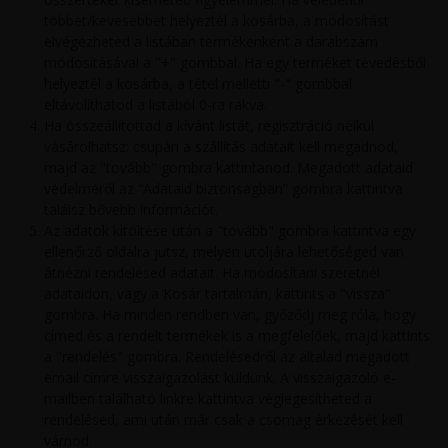
többet/kevesebbet helyeztél a kosárba, a módosítást
elvégezheted a listában termékenként a darabszám
módosításával a "+" gombbal. Ha egy terméket tévedésből
helyeztél a kosárba, a tétel melletti "-" gombbal
eltávolíthatod a listából 0-ra rakva.
Ha összeállítottad a kívánt listát, regisztráció nélkül
vásárolhatsz: csupán a szállítás adatait kell megadnod,
majd az "tovább" gombra kattintanod. Megadott adataid
védelméről az “Adataid biztonságban” gombra kattintva
találsz bővebb információt.
Az adatok kitöltése után a "tovább" gombra kattintva egy
ellenőrző oldalra jutsz, melyen utoljára lehetőséged van
átnézni rendelésed adatait. Ha módosítani szeretnél
adataidon, vagy a Kosár tartalmán, kattints a "vissza"
gombra. Ha minden rendben van, győződj meg róla, hogy
címed és a rendelt termékek is a megfelelőek, majd kattints
a "rendelés" gombra. Rendelésedről az általad megadott
email címre visszaigazolást küldünk. A visszaigazoló e-
mailben található linkre kattintva véglegesítheted a
rendelésed, ami után már csak a csomag érkezését kell
várnod.