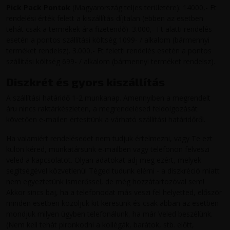
Pick Pack Pontok
(Magyarország teljes területére): 14000,- Ft
rendelési érték felett a kiszállítás díjtalan (ebben az esetben
tehát csak a termékek ára fizetendő). 3.000,- Ft alatti rendelés
esetén a pontos szállítási költség 1099- / alkalom (bármennyi
terméket rendelsz). 3.000,- Ft feletti rendelés esetén a pontos
szállítási költség 699- / alkalom (bármennyi terméket rendelsz).
Diszkrét és gyors kiszállítás
A szállítási határidő 1-2 munkanap. Amennyiben a megrendelt
áru nincs raktárkészleten, a megrendelésed feldolgozását
követően e-mailen értesítünk a várható szállítási határidőről.
Ha valamiért rendelésedet nem tudjuk értelmezni, vagy Te ezt
külön kéred, munkatársunk e-mailben vagy telefonon felveszi
veled a kapcsolatot. Olyan adatokat adj meg ezért, melyek
segítségével közvetlenül Téged tudunk elérni - a diszkréció miatt
nem egyeztetünk ismerőssel, de még hozzátartozóval sem!
Akkor sincs baj, ha a telefonodat más veszi fel helyetted, először
minden esetben közöljük kit keresünk és csak abban az esetben
mondjuk milyen ügyben telefonálunk, ha már Veled beszélünk.
(Nem kell tehát pironkodni a kollégák, barátok, stb. előtt,